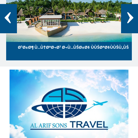
Ø¹Ø±Ø¶ Ù…Ù†ØªØ¬Ø¹ Ø¬Ù…ÙŠØ±Ø§ ÙÙŠØªØ§ÙÙŠÙ„ÙŠ