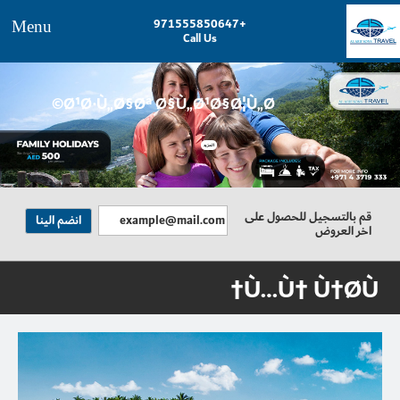
+971555850647
Menu
Call Us
Ø¹Ø·Ù„Ø§Øª Ø§Ù„Ø¹Ø§Ø¦Ù„Ø©
المزيد
قم بالتسجيل للحصول على
اخر العروض
Ù…Ù† Ù†Ø­Ù†