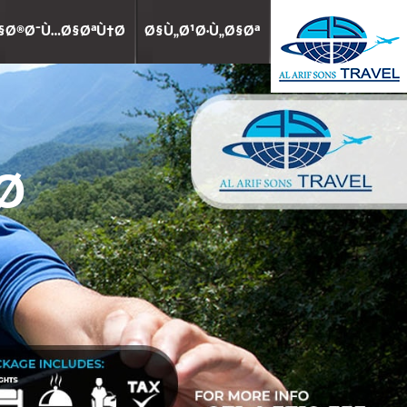
Ø®Ø¯Ù…Ø§ØªÙ†Ø§
Ø§Ù„Ø¹Ø·Ù„Ø§Øª
Home
©