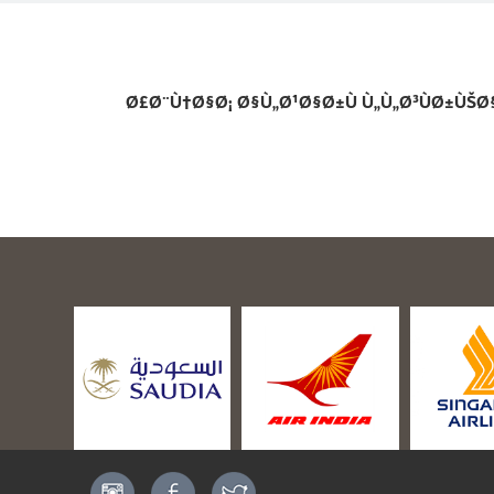
Ø£Ø¨Ù†Ø§Ø¡ Ø§Ù„Ø¹Ø§Ø±Ù Ù„Ù„Ø³ÙØ±ÙŠØ§