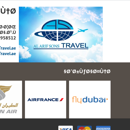
Ù†Ø§
§Ø·Ø¦ØŒ
§.Ø¹.Ù…
3958512
ravel.ae
ravel.ae
Ø´Ø±ÙƒØ§Ø¤Ù†Ø§