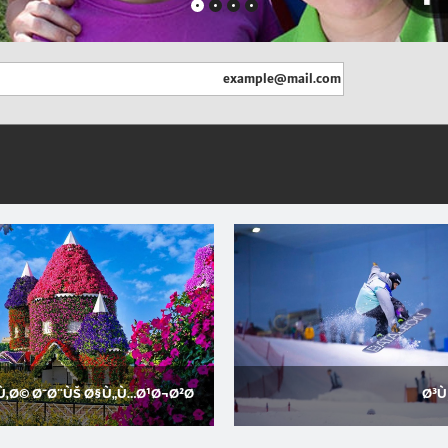
Ù‚Ø© Ø¯Ø¨ÙŠ Ø§Ù„Ù…Ø¹Ø¬Ø²Ø©
Ø³Ù