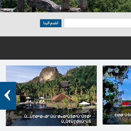
Ø­Ø¯ÙŠ
Ù…Ù†ØªØ¬Ø¹ ÙÙˆØ±Ø³ÙŠØ²ÙˆÙ†Ø²
Ù„Ù†ÙƒØ§ÙˆÙŠ