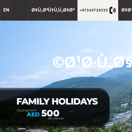
EN
Ø§Ù„ØªÙ†Ù‚Ù„Ø§Øª
Ø§Ø
97143719333+
Ø¹Ø·Ù„Ø§