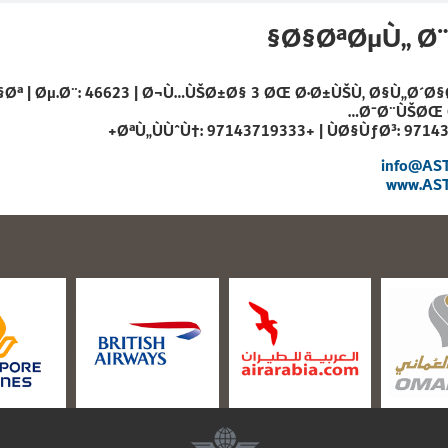
Ø§ØªØµÙ„ Ø¨
Øª | Øµ.Ø¨: 46623 | Ø¬Ù…ÙŠØ±Ø§ 3 ØŒ Ø·Ø±ÙŠÙ‚ Ø§Ù„Ø´Ø
Ø¯Ø¨ÙŠØŒ Ø
+
ØªÙ„ÙÙˆÙ†: 97143719333+ | ÙØ§ÙƒØ³: 9714
info@AST
www.AST