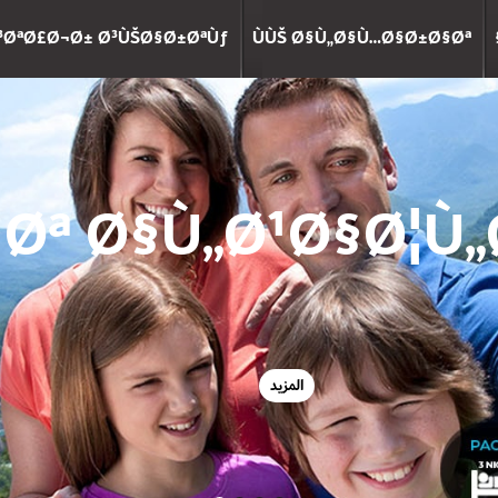
³ØªØ£Ø¬Ø± Ø³ÙŠØ§Ø±ØªÙƒ
ÙÙŠ Ø§Ù„Ø§Ù…Ø§Ø±Ø§Øª
Øª Ø§Ù„Ø¹Ø§Ø¦Ù„Ø
المزيد