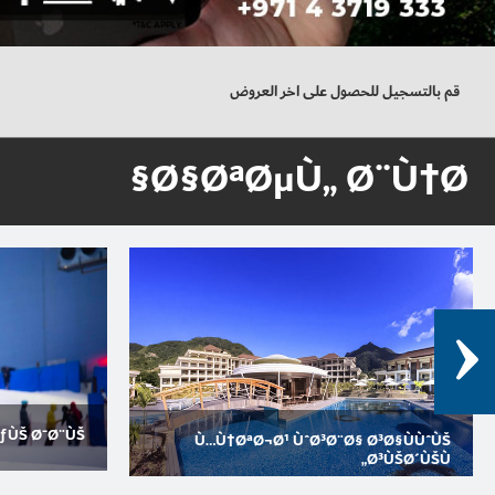
قم بالتسجيل للحصول على اخر العروض
Ø§ØªØµÙ„ Ø¨Ù†Ø§
ƒÙŠ Ø¯Ø¨ÙŠ
Ù…Ù†ØªØ¬Ø¹ ÙˆØ³Ø¨Ø§ Ø³Ø§ÙÙˆÙŠ
Ø³ÙŠØ´ÙŠÙ„